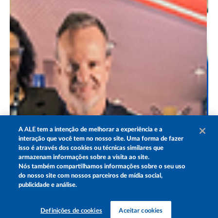
A
ALE
tem a intenção de melhorar a experiência e a
interação que você tem no nosso site. Uma forma de fazer
isso é através dos cookies ou técnicas similares que
armazenam informações sobre a visita ao site.
Nós também compartilhamos informações sobre o seu uso
do nosso site com nossos parceiros de mídia social,
publicidade e análise.
Definições de cookies
Aceitar cookies